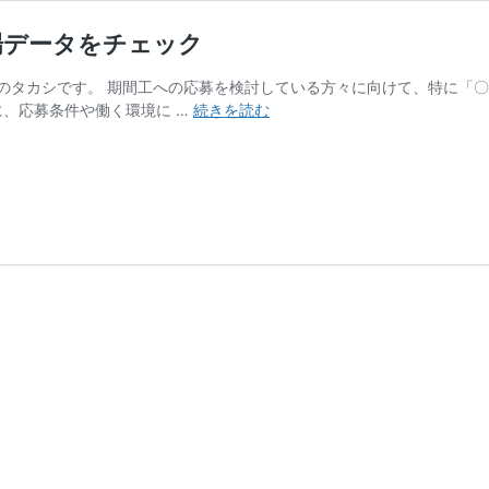
場データをチェック
のタカシです。 期間工への応募を検討している方々に向けて、特に「
期
に、応募条件や働く環境に …
続きを読む
間
工
に
応
募
で
き
る
条
件
と
は？
実
際
の
職