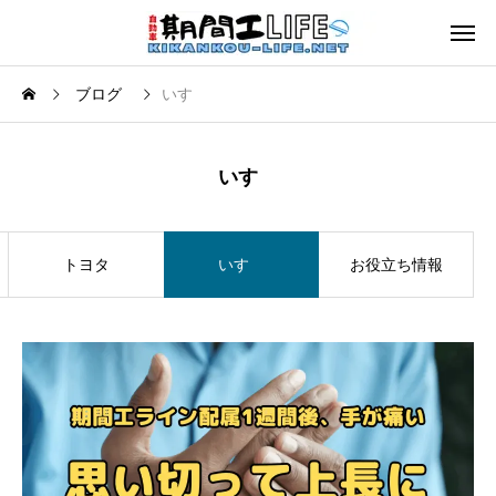
ブログ
いすゞ
いすゞ
トヨタ
いすゞ
お役立ち情報