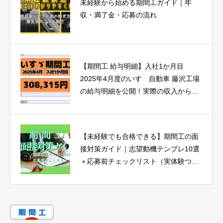
未経験から始める期間工ガイド｜年
収・満了金・応募の流れ
【期間工 給与明細】入社1か月目
2025年4月度のいすゞ自動車 藤沢工場
の給与明細を公開！実際の収入から見
る期間工の魅力とは？
【未経験でも合格できる】期間工の面
接対策ガイド｜志望動機テンプレ10選
＋応募前チェックリスト（実体験つ
き）