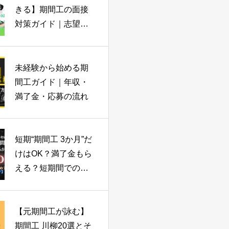
きる】期間工の面接
対策ガイド｜志望動
機テンプレ10選＋応
募前チェックリスト
（実体験つき）
未経験から始める期
間工ガイド｜年収・
満了金・応募の流れ
短期“期間工 3か月”だ
けはOK？満了金もら
える？短期間での期
間工ニーズが高まっ
ている
【元期間工が詠む】
期間工 川柳20選とそ