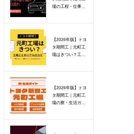
場の工程・仕事内
容ガイド
【2026年版】トヨ
タ期間工｜元町工
場はきつい？工程
ごとのリアルと本
音
【2026年版】トヨ
タ期間工｜元町工
場の寮・生活ガイ
ド