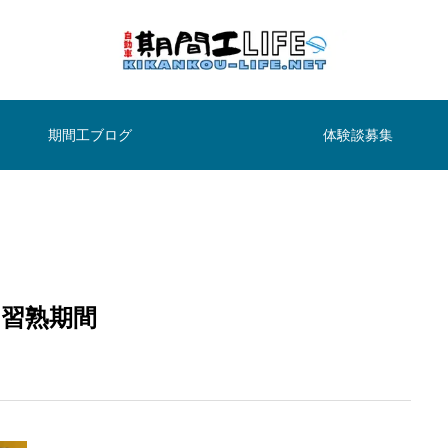
期間工ブログ
体験談募集
習熟期間