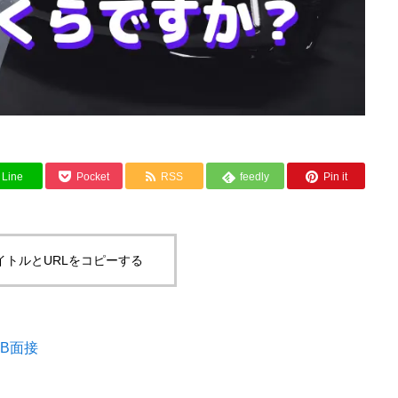
Line
Pocket
RSS
feedly
Pin it
イトルとURLをコピーする
B面接