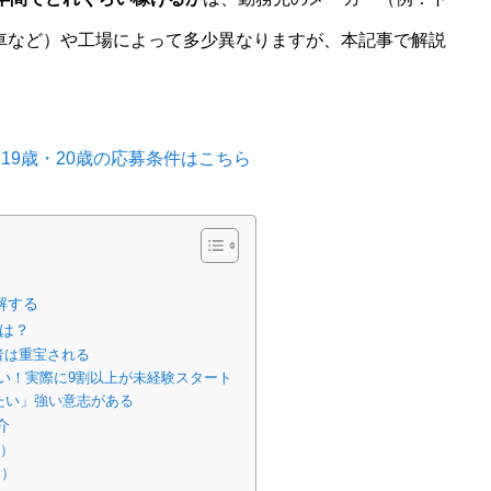
車など）や工場によって多少異なりますが、本記事で解説
・19歳・20歳の応募条件はこちら
解する
とは？
者は重宝される
ない！実際に9割以上が未経験スタート
したい」強い意志がある
介
身）
験）