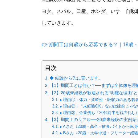
ヨタ、スバル、日産、ホンダ、いすゞ自動
していきます。
👉 期間工は何歳から応募できる？｜18歳
目次
◆ 結論から先に言います。
【1】期間工とは何か？──まずは全体像を理
【2】20歳未経験が歓迎される“明確な理由”
● 理由①：体力・柔軟性・吸収力のある若
● 理由②：「未経験OK」なのは建前じゃ
● 理由③：企業側も「20代前半を戦力化
【3】期間工のリアル──20歳未経験の実例紹
● Aさん（20歳・高卒・飲食バイトから転
● Bさん（20歳・大学中退・フリーター経