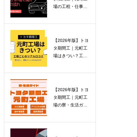
場の工程・仕事内
容ガイド
【2026年版】トヨ
タ期間工｜元町工
場はきつい？工程
ごとのリアルと本
音
【2026年版】トヨ
タ期間工｜元町工
場の寮・生活ガイ
ド